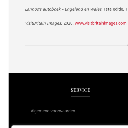
Lannoo’s autoboek – Engeland en Wales
. 1ste editie, 
VisitBritain Images
, 2020,
www.visitbritainimages.com
SERVICE
Algemene voorwaarden
Privacyverklaring