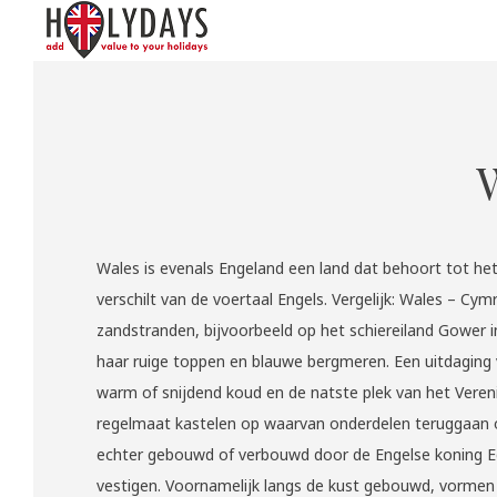
HOLYDAYS
Add value to your holidays
Skip
to
content
Wales is evenals Engeland een land dat behoort tot het 
verschilt van de voertaal Engels. Vergelijk: Wales – Cymr
zandstranden, bijvoorbeeld op het schiereiland Gower 
haar ruige toppen en blauwe bergmeren. Een uitdaging 
warm of snijdend koud en de natste plek van het Vereni
regelmaat kastelen op waarvan onderdelen teruggaan o
echter gebouwd of verbouwd door de Engelse koning Ed
vestigen. Voornamelijk langs de kust gebouwd, vormen z