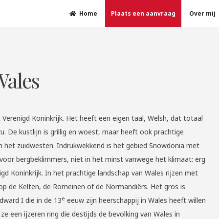
Home
Plaats een aanvraag
Over mij
Wales
Verenigd Koninkrijk. Het heeft een eigen taal, Welsh, dat totaal
u. De kustlijn is grillig en woest, maar heeft ook prachtige
in het zuidwesten. Indrukwekkend is het gebied Snowdonia met
voor bergbeklimmers, niet in het minst vanwege het klimaat: erg
gd Koninkrijk. In het prachtige landschap van Wales rijzen met
p de Kelten, de Romeinen of de Normandiërs. Het gros is
e
ward I die in de 13
eeuw zijn heerschappij in Wales heeft willen
e een ijzeren ring die destijds de bevolking van Wales in