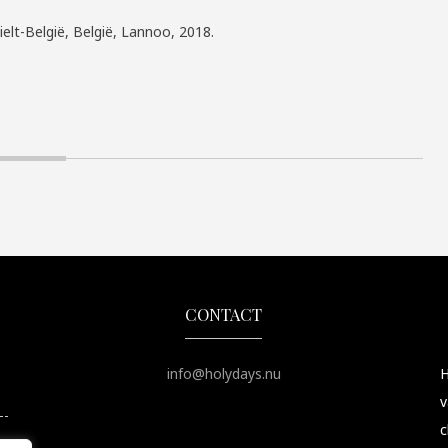
Tielt-België, België, Lannoo, 2018.
CONTACT
info@holydays.nu
H
v
c