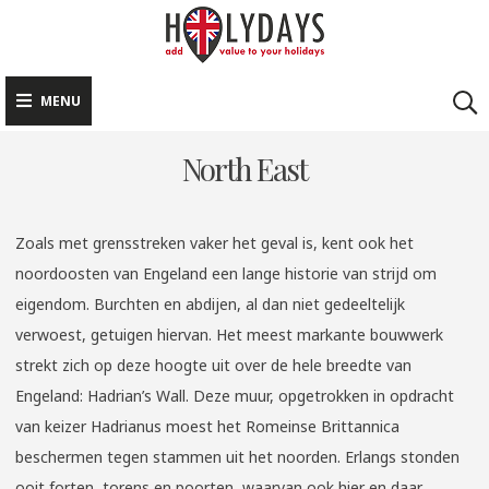
HOLYDAYS
Skip
Add value to your
to
holidays
content
MENU
North East
Zoals met grensstreken vaker het geval is, kent ook het
noordoosten van Engeland een lange historie van strijd om
eigendom. Burchten en abdijen, al dan niet gedeeltelijk
verwoest, getuigen hiervan. Het meest markante bouwwerk
strekt zich op deze hoogte uit over de hele breedte van
Engeland: Hadrian’s Wall. Deze muur, opgetrokken in opdracht
van keizer Hadrianus moest het Romeinse Brittannica
beschermen tegen stammen uit het noorden. Erlangs stonden
ooit forten, torens en poorten, waarvan ook hier en daar